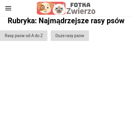
Rubryka: Najmądrzejsze rasy psów
Rasy psów od A do Z
Duże rasy psów
Rasy psów średnich
Małe rasy psów
Rasy psów stróżujących
Rasy psów myśliwskich
Rasy psów bojowych
Rasy psów gończych
Rasy psów służbowych
Rasy psów pasterskich
Rasy psów chartów
Rasy psów glinowych
Rasy psów ozdobnych (domowych)
Puszyste rasy psów
Rasy psów Gładkowłosych
Rasy psów kręconych