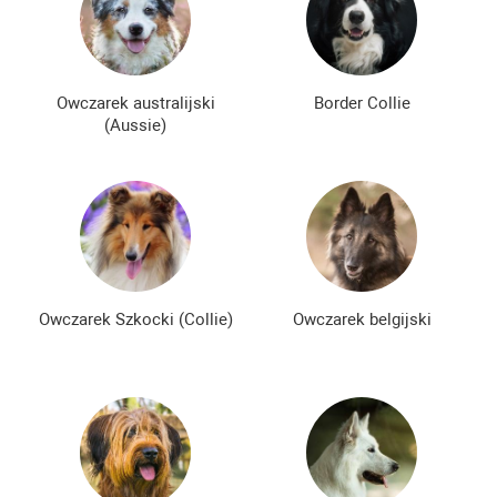
Nowe rasy psów
Najdroższe rasy psów
Niedrogie rasy psów
Owczarek australijski
Border Collie
(Aussie)
Owczarek Szkocki (Collie)
Owczarek belgijski