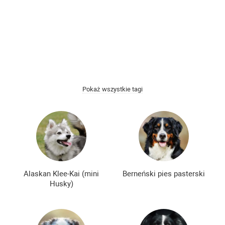
Łyse rasy psów
Kudłate rasy psów
Najmądrzejsze rasy psów
Najmilsze rasy psów
Najbardziej złe rasy psów
Spokojne rasy psów
Najbardziej niebezpieczne rasy psów
Pokaż wszystkie tagi
Nie szczekające rasy psów
Japońskie rasy psów
Niemieckie rasy psów
Angielskie rasy psów
Rosyjskie rasy psów
Amerykańskie rasy psów
Chińskie rasy psów
Francuskie rasy psów
Alaskan Klee-Kai (mini
Berneński pies pasterski
Husky)
Najpopularniejsze rasy psów
Najpiękniejsze rasy psów
Najsłodsze rasy psów
Rzadkie rasy psów