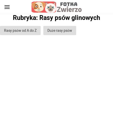
Rubryka: Rasy psów glinowych
Rasy psów od A do Z
Duże rasy psów
Rasy psów średnich
Małe rasy psów
Rasy psów stróżujących
Rasy psów myśliwskich
Rasy psów bojowych
Rasy psów gończych
Rasy psów służbowych
Rasy psów pasterskich
Rasy psów chartów
Rasy psów glinowych
Rasy psów ozdobnych (domowych)
Puszyste rasy psów
Rasy psów Gładkowłosych
Rasy psów kręconych