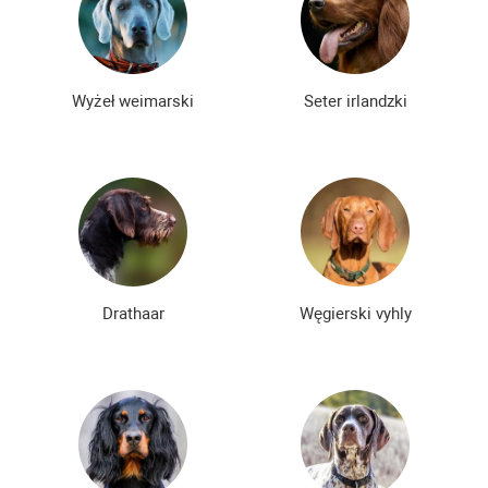
Nowe rasy psów
Najdroższe rasy psów
Niedrogie rasy psów
Wyżeł weimarski
Seter irlandzki
Drathaar
Węgierski vyhly