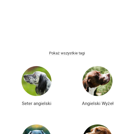
Łyse rasy psów
Kudłate rasy psów
Najmądrzejsze rasy psów
Najmilsze rasy psów
Najbardziej złe rasy psów
Spokojne rasy psów
Najbardziej niebezpieczne rasy psów
Pokaż wszystkie tagi
Nie szczekające rasy psów
Japońskie rasy psów
Niemieckie rasy psów
Angielskie rasy psów
Rosyjskie rasy psów
Amerykańskie rasy psów
Chińskie rasy psów
Francuskie rasy psów
Seter angielski
Angielski Wyżeł
Najpopularniejsze rasy psów
Najpiękniejsze rasy psów
Najsłodsze rasy psów
Rzadkie rasy psów