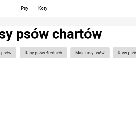
Psy
Koty
sy psów chartów
y psów
Rasy psów średnich
Małe rasy psów
Rasy psó
psów bojowych
Rasy psów gończych
Rasy psów służbowyc
 glinowych
Rasy psów ozdobnych (domowych)
Puszyste r
y psów kręconych
Łyse rasy psów
Kudłate rasy psów
ej złe rasy psów
Spokojne rasy psów
Najbardziej niebezpiec
ońskie rasy psów
Niemieckie rasy psów
Angielskie rasy ps
kie rasy psów
Francuskie rasy psów
Najpopularniejsze ras