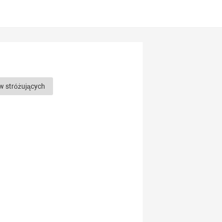
w stróżujących
h
Rasy psów pasterskich
asy psów
Najmądrzejsze rasy psów
zne rasy psów
ów
Rosyjskie rasy psów
y psów