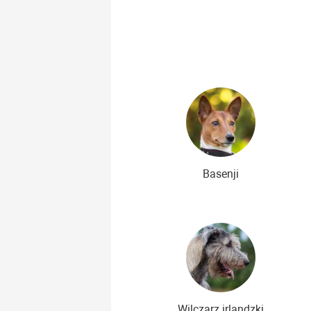
Najpiękniejsze rasy psów
Najs
Niedrogie rasy psów
Basenji
Wilczarz irlandzki