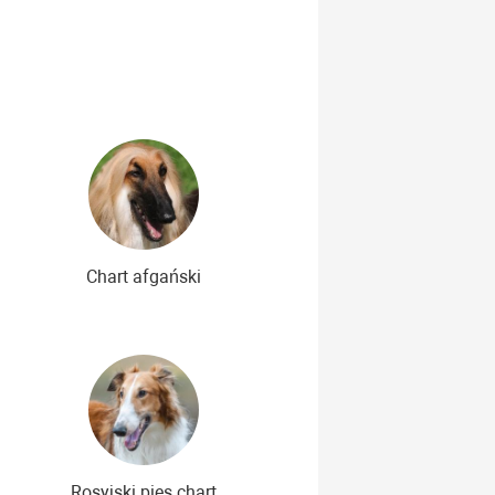
Najdroższe rasy psów
Chart afgański
Rosyjski pies chart