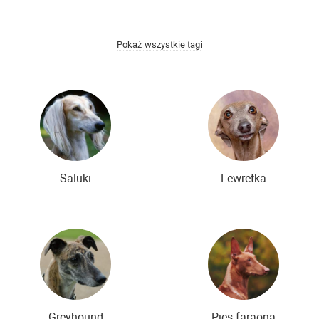
łodsze rasy psów
Rzadkie rasy psów
Nowe rasy psów
Pokaż wszystkie tagi
Saluki
Lewretka
Greyhound
Pies faraona