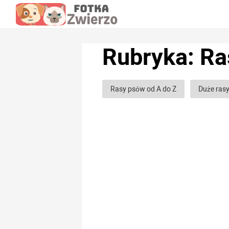
Rubryka: Ra
Rasy psów od A do Z
Duże ras
Rasy psów myśliwskich
Rasy 
Rasy psów chartów
Rasy psów
Rasy psów Gładkowłosych
Ras
Najmilsze rasy psów
Najbardzi
Nie szczekające rasy psów
Jap
Amerykańskie rasy psów
Chińs