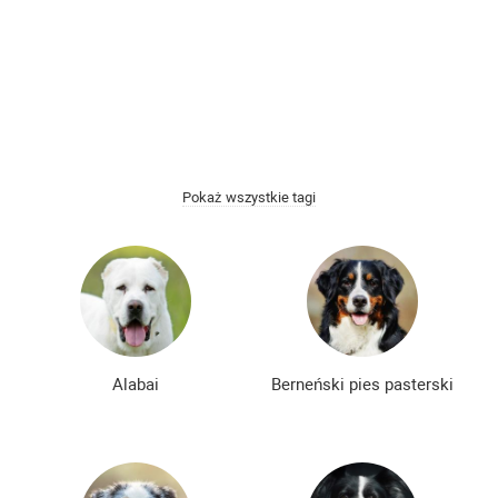
Łyse rasy psów
Kudłate rasy psów
Najmądrzejsze rasy psów
Najmilsze rasy psów
Najbardziej złe rasy psów
Spokojne rasy psów
Najbardziej niebezpieczne rasy psów
Pokaż wszystkie tagi
Nie szczekające rasy psów
Japońskie rasy psów
Niemieckie rasy psów
Angielskie rasy psów
Rosyjskie rasy psów
Amerykańskie rasy psów
Chińskie rasy psów
Francuskie rasy psów
Alabai
Berneński pies pasterski
Najpopularniejsze rasy psów
Najpiękniejsze rasy psów
Najsłodsze rasy psów
Rzadkie rasy psów