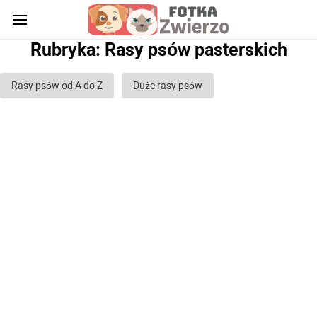
Rubryka: Rasy psów pasterskich
Rasy psów od A do Z
Duże rasy psów
Rasy psów średnich
Małe rasy psów
Rasy psów stróżujących
Rasy psów myśliwskich
Rasy psów bojowych
Rasy psów gończych
Rasy psów służbowych
Rasy psów pasterskich
Rasy psów chartów
Rasy psów glinowych
Rasy psów ozdobnych (domowych)
Puszyste rasy psów
Rasy psów Gładkowłosych
Rasy psów kręconych