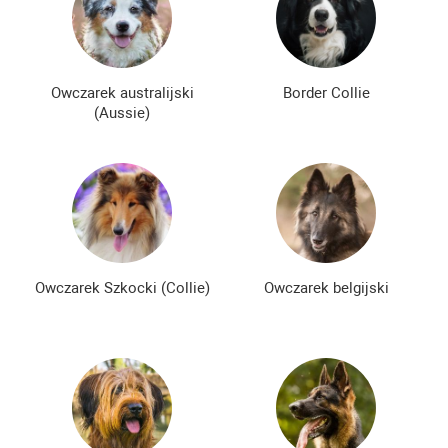
Nowe rasy psów
Najdroższe rasy psów
Niedrogie rasy psów
Owczarek australijski
Border Collie
(Aussie)
Owczarek Szkocki (Collie)
Owczarek belgijski