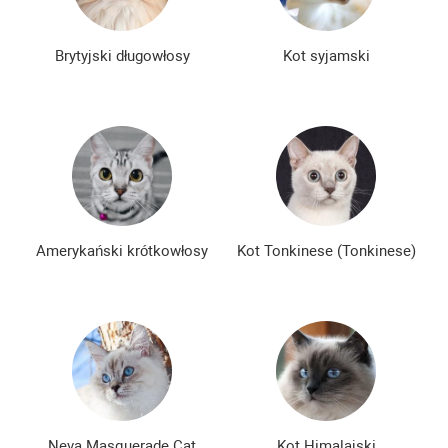
Brytyjski długowłosy
Kot syjamski
Amerykański krótkowłosy
Kot Tonkinese (Tonkinese)
Neva Masquerade Cat
Kot Himalajski