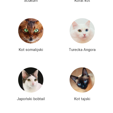
Scukum
Korat kot
Kot somalijski
Turecka Angora
Japoński bobtail
Kot tajski