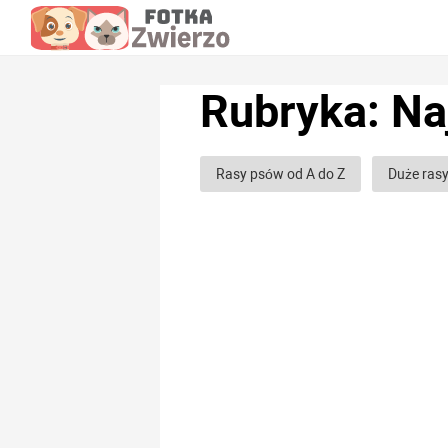
Rubryka: Na
Rasy psów od A do Z
Duże ras
Rasy psów myśliwskich
Rasy 
Rasy psów chartów
Rasy psów
Rasy psów Gładkowłosych
Ras
Najmilsze rasy psów
Najbardzi
Nie szczekające rasy psów
Jap
Amerykańskie rasy psów
Chińs