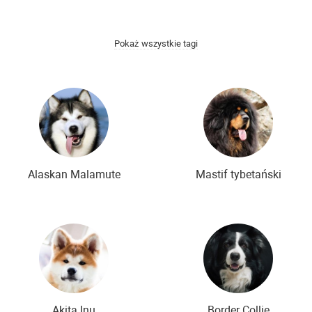
łodsze rasy psów
Rzadkie rasy psów
Nowe rasy psów
Pokaż wszystkie tagi
Alaskan Malamute
Mastif tybetański
Akita Inu
Border Collie