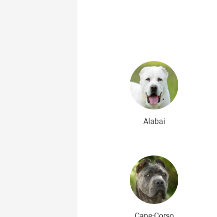
Najpiękniejsze rasy psów
Najs
Niedrogie rasy psów
Alabai
Cane-Corso