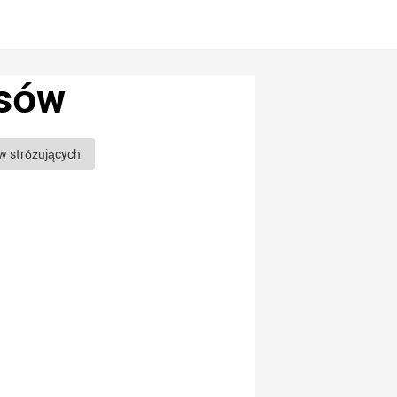
psów
w stróżujących
h
Rasy psów pasterskich
asy psów
Najmądrzejsze rasy psów
zne rasy psów
ów
Rosyjskie rasy psów
y psów