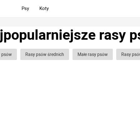
Psy
Koty
jpopularniejsze rasy 
y psów
Rasy psów średnich
Małe rasy psów
Rasy psó
psów bojowych
Rasy psów gończych
Rasy psów służbowyc
 glinowych
Rasy psów ozdobnych (domowych)
Puszyste r
y psów kręconych
Łyse rasy psów
Kudłate rasy psów
ej złe rasy psów
Spokojne rasy psów
Najbardziej niebezpiec
ońskie rasy psów
Niemieckie rasy psów
Angielskie rasy ps
kie rasy psów
Francuskie rasy psów
Najpopularniejsze ras