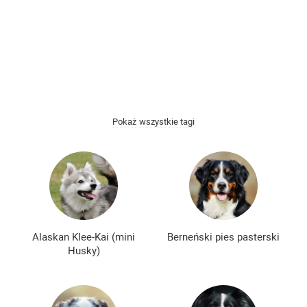
Łyse rasy psów
Kudłate rasy psów
Najmądrzejsze rasy psów
Najmilsze rasy psów
Najbardziej złe rasy psów
Spokojne rasy psów
Najbardziej niebezpieczne rasy psów
Pokaż wszystkie tagi
Nie szczekające rasy psów
Japońskie rasy psów
Niemieckie rasy psów
Angielskie rasy psów
Rosyjskie rasy psów
Amerykańskie rasy psów
Chińskie rasy psów
Francuskie rasy psów
Alaskan Klee-Kai (mini
Berneński pies pasterski
Husky)
Najpopularniejsze rasy psów
Najpiękniejsze rasy psów
Najsłodsze rasy psów
Rzadkie rasy psów