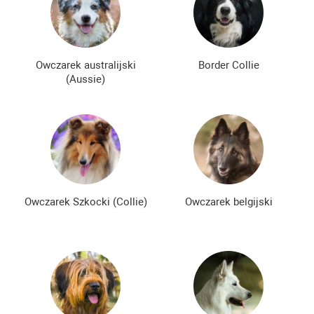
Nowe rasy psów
Najdroższe rasy psów
Niedrogie rasy psów
Owczarek australijski
Border Collie
(Aussie)
Owczarek Szkocki (Collie)
Owczarek belgijski