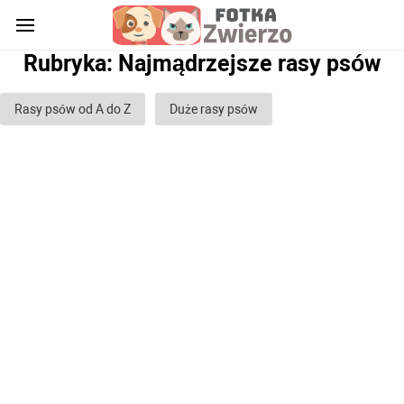
Rubryka: Najmądrzejsze rasy psów
Rasy psów od A do Z
Duże rasy psów
Rasy psów średnich
Małe rasy psów
Rasy psów stróżujących
Rasy psów myśliwskich
Rasy psów bojowych
Rasy psów gończych
Rasy psów służbowych
Rasy psów pasterskich
Rasy psów chartów
Rasy psów glinowych
Rasy psów ozdobnych (domowych)
Puszyste rasy psów
Rasy psów Gładkowłosych
Rasy psów kręconych