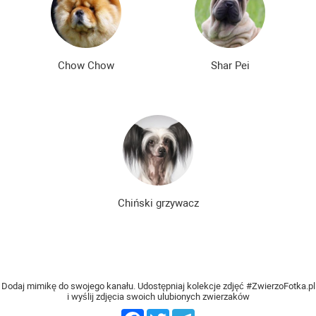
Nowe rasy psów
Najdroższe rasy psów
Niedrogie rasy psów
Chow Chow
Shar Pei
Chiński grzywacz
Dodaj mimikę do swojego kanału. Udostępniaj kolekcje zdjęć #ZwierzoFotka.pl
i wyślij zdjęcia swoich ulubionych zwierzaków
Facebook
Twitter
Telegram