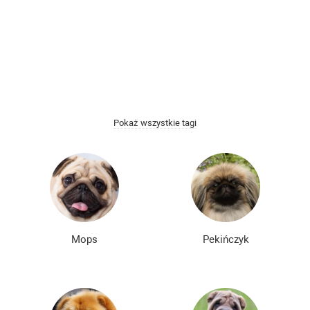
Łyse rasy psów
Kudłate rasy psów
Najmądrzejsze rasy psów
Najmilsze rasy psów
Najbardziej złe rasy psów
Spokojne rasy psów
Najbardziej niebezpieczne rasy psów
Pokaż wszystkie tagi
Nie szczekające rasy psów
Japońskie rasy psów
Niemieckie rasy psów
Angielskie rasy psów
Rosyjskie rasy psów
Amerykańskie rasy psów
Chińskie rasy psów
Francuskie rasy psów
Mops
Pekińczyk
Najpopularniejsze rasy psów
Najpiękniejsze rasy psów
Najsłodsze rasy psów
Rzadkie rasy psów