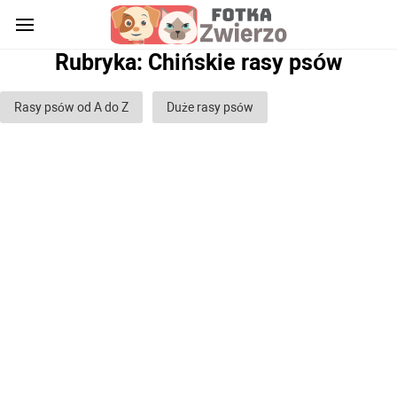
Rubryka: Chińskie rasy psów
Rasy psów od A do Z
Duże rasy psów
Rasy psów średnich
Małe rasy psów
Rasy psów stróżujących
Rasy psów myśliwskich
Rasy psów bojowych
Rasy psów gończych
Rasy psów służbowych
Rasy psów pasterskich
Rasy psów chartów
Rasy psów glinowych
Rasy psów ozdobnych (domowych)
Puszyste rasy psów
Rasy psów Gładkowłosych
Rasy psów kręconych