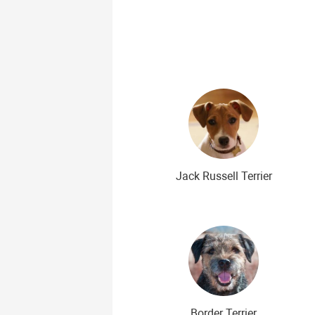
Najpiękniejsze rasy psów
Najs
Niedrogie rasy psów
Jack Russell Terrier
Border Terrier