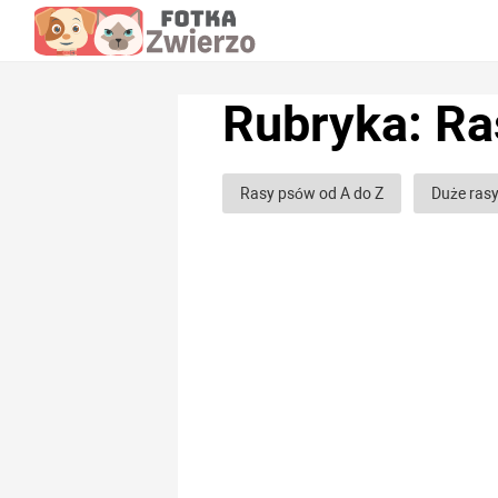
Rubryka: Ra
Rasy psów od A do Z
Duże ras
Rasy psów myśliwskich
Rasy 
Rasy psów chartów
Rasy psów
Rasy psów Gładkowłosych
Ras
Najmilsze rasy psów
Najbardzi
Nie szczekające rasy psów
Jap
Amerykańskie rasy psów
Chińs