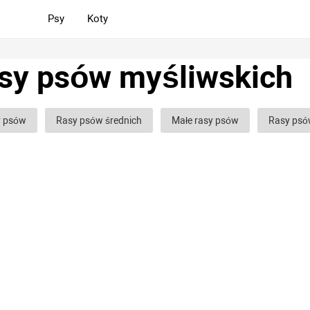
Psy
Koty
sy psów myśliwskich
y psów
Rasy psów średnich
Małe rasy psów
Rasy psó
psów bojowych
Rasy psów gończych
Rasy psów służbowyc
 glinowych
Rasy psów ozdobnych (domowych)
Puszyste r
y psów kręconych
Łyse rasy psów
Kudłate rasy psów
ej złe rasy psów
Spokojne rasy psów
Najbardziej niebezpiec
ońskie rasy psów
Niemieckie rasy psów
Angielskie rasy ps
kie rasy psów
Francuskie rasy psów
Najpopularniejsze ras