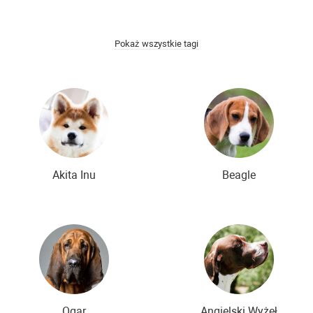
łodsze rasy psów
Rzadkie rasy psów
Nowe rasy psów
Pokaż wszystkie tagi
Akita Inu
Beagle
Ogar
Angielski Wyżeł