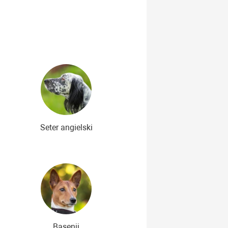
Najdroższe rasy psów
Seter angielski
Basenji