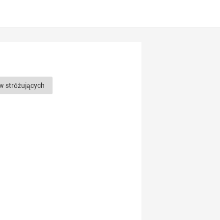
w stróżujących
h
Rasy psów pasterskich
asy psów
Najmądrzejsze rasy psów
zne rasy psów
ów
Rosyjskie rasy psów
y psów